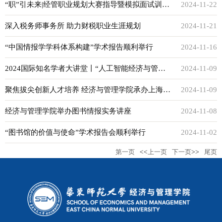
Publishable Research Paper”讲座顺利举行
“职”引未来|经管职业规划大赛指导暨模拟面试训练
2024-11-22
营第二期顺利举行
深入税务师事务所 助力财税职业生涯规划
2024-11-21
“中国情报学学科体系构建”学术报告顺利举行
2024-11-16
2024国际知名学者大讲堂丨“人工智能经济与管
2024-11-09
理”全球云讲堂系列讲座顺利举行
聚焦拔尖创新人才培养 经济与管理学院承办上海市
2024-11-09
2024研究生创新实践系列大赛工作会议
经济与管理学院举办图书情报实务讲座
2024-11-08
“图书馆的价值与使命”学术报告会顺利举行
2024-11-02
第一页
<<上一页
下一页>>
尾页