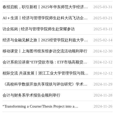
于不同因果分析的探索”学术讲座顺利举行
春招启航，职引新程丨2025年华东师范大学经济&
2025-03-31
管理类专场春季招聘会顺利举行
AI＋生涯丨经济与管理学院师生赴科大讯飞访企拓
2025-03-21
岗
访企拓岗 | 经济与管理学院师生赴荣耀参访
2025-03-11
经济与金融见解之旅丨2025经管学院赴利兹大学商
2025-02-14
学院“东西方商业动态探究”寒假访学顺利举办
移动课堂丨上海图书馆东馆参访交流活动顺利举行
2024-12-30
会计系前沿讲座“ETF贷款市场：ETF市场高额贷款
2024-12-12
费用的原因与经济后果分析”顺利举行
校际交流 共谋发展丨浙江工业大学管理学院与我院
2024-12-12
学生工作交流会顺利举行
《高校科学数据开放共享现状与评估研究》学术报
2024-11-29
告顺利举行
会计与财务系学术报告会顺利举行
2024-11-28
“Transforming a Course/Thesis Project into a
2024-11-26