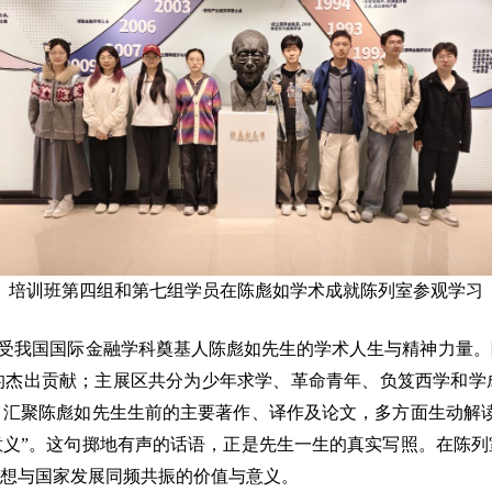
培训班第四组和第七组学员在陈彪如学术成就陈列室参观学习
受我国国际金融学科奠基人陈彪如先生的学术人生与精神力量。陈
的杰出贡献；主展区共分为少年求学、革命青年、负笈西学和学
汇聚陈彪如先生生前的主要著作、译作及论文，多方面生动解读
义”。这句掷地有声的话语，正是先生一生的真实写照。在陈列
想与国家发展同频共振的价值与意义。