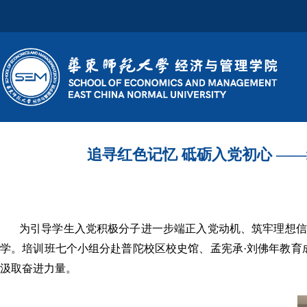
追寻红色记忆 砥砺入党初心 —
为引导学生入党积极分子进一步端正入党动机、筑牢理想信念
学。培训班七个小组分赴普陀校区校史馆、孟宪承·刘佛年教育
汲取奋进力量。