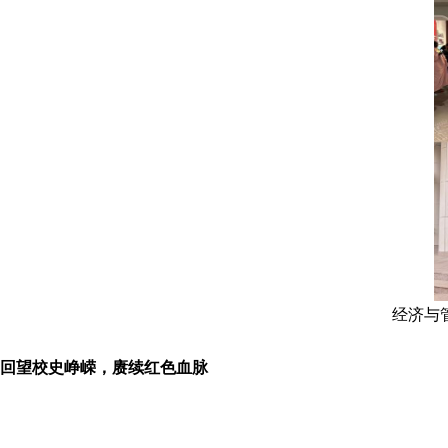
经济与
回望校史峥嵘，赓续红色血脉