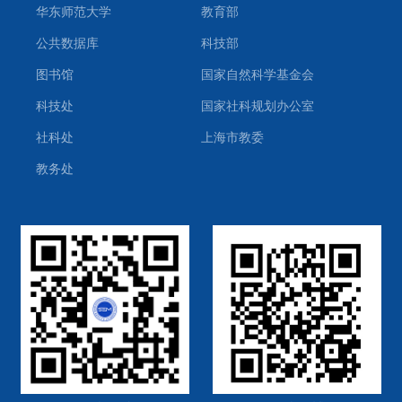
华东师范大学
教育部
公共数据库
科技部
图书馆
国家自然科学基金会
科技处
国家社科规划办公室
社科处
上海市教委
教务处