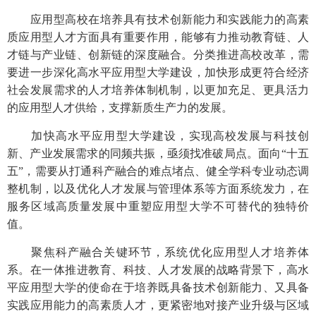
应用型高校在培养具有技术创新能力和实践能力的高素
质应用型人才方面具有重要作用，能够有力推动教育链、人
才链与产业链、创新链的深度融合。分类推进高校改革，需
要进一步深化高水平应用型大学建设，加快形成更符合经济
社会发展需求的人才培养体制机制，以更加充足、更具活力
的应用型人才供给，支撑新质生产力的发展。
加快高水平应用型大学建设，实现高校发展与科技创
新、产业发展需求的同频共振，亟须找准破局点。面向“十五
五”，需要从打通科产融合的难点堵点、健全学科专业动态调
整机制，以及优化人才发展与管理体系等方面系统发力，在
服务区域高质量发展中重塑应用型大学不可替代的独特价
值。
聚焦科产融合关键环节，系统优化应用型人才培养体
系。在一体推进教育、科技、人才发展的战略背景下，高水
平应用型大学的使命在于培养既具备技术创新能力、又具备
实践应用能力的高素质人才，更紧密地对接产业升级与区域