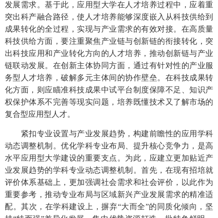
发展需求。基于此，应用型大学在人才培养过程中，应着重
突出科产融合路径，使人才培养能够深度嵌入从科技供给到
成果转化的全过程，实现与产业需求的有效对接。在高质量
科技供给方面，要注重聚焦产业链与创新链的衔接转化，突
出科技应用和产业转化方向的人才培养，推动创新链与产业
链联动发展。在创新主体协同方面，通过有针对性的产业服
务型人才培养，破解多元主体间的协作壁垒。在科技成果转
化方面，则应瞄准科技成果中试平台制度保障不足、知识产
权保护体系不完善等现实问题，培养既懂技术又了解市场的
复合型应用型人才。
紧扣专业设置与产业发展趋势，构建前瞻性的应用学科
动态调整机制。优化学科专业布局、提升核心竞争力，是高
水平应用型大学建设的重要支点。为此，应建立更加贴近产
业发展趋势的学科专业动态调整机制。首先，在现有招培就
评价体系基础上，更加强调社会需求和社会评价，以此作为
重要参考，推动专业布局与区域新兴产业发展需求的精准适
配。其次，在学科建设上，摒弃“大而全”的同质化倾向，坚