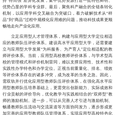
持“特而强”差异化发展，集中优势资源打造一批特色鲜明、
优势凸显的学科专业群。最后，聚焦科产融合的全链条转化
机制，以应用学科交叉融合为突破口，着力破解技术从“样
品”到“商品”过程中规模化应用难的问题，推动科技成果更顺
畅地走向产业化应用。
立足应用型人才管理体系，构建与应用型大学定位相适
应的教师队伍评价体系。建设高水平应用型大学，还需要建
立与应用型大学发展“为科服务、为产育人”定位相适配的教
师评价体系。当前，应用型高校教师评价体系，与学术型高
校的管理模式和评价机制雷同，难以支撑应用性、技术性和
实践性办学特色和办学定位。正视当前重量化、排名、绩效
等评价体系存在的诸多冲突，成为改革的当务之急。因此，
需双轨并行优化应用型教师队伍评价体系，在强化高水平应
用型教师队伍培养基础上，更需突出创新能力、实际成效和
行业贡献的评价导向，优化教学与实践相结合的“双师型”教
师的激励机制。进一步，可以从完善人才引进与激励机制、
畅通教师队伍流动与交流渠道等方面协同发力，逐步形成更
加完善的应用型教师队伍管理体系，实现应用型高校特色化