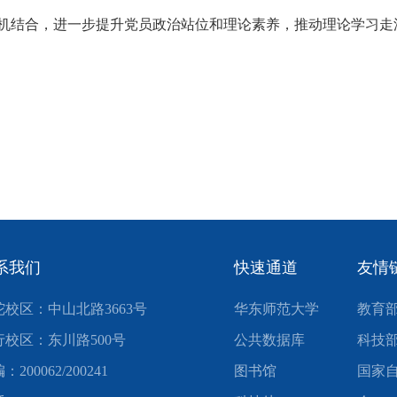
机结合，进一步提升党员政治站位和理论素养，推动理论学习走
系我们
快速通道
友情
陀校区：中山北路3663号
华东师范大学
教育
行校区：东川路500号
公共数据库
科技
：200062/200241
图书馆
国家