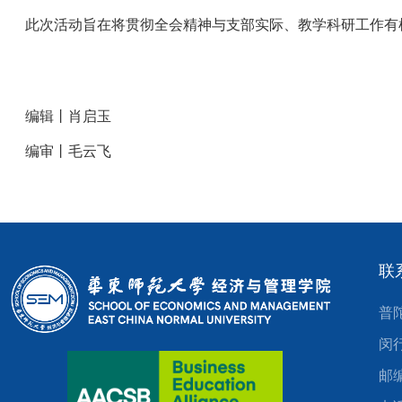
此次活动旨在将贯彻全会精神与支部实际、教学科研工作有
编辑丨肖启玉
编审丨毛云飞
联
普
闵
邮编