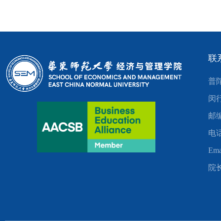
联
普
闵
邮编
电话
Ema
院长邮