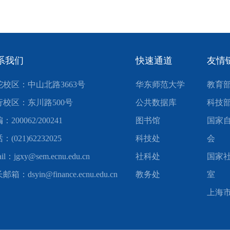
系我们
快速通道
友情
陀校区：中山北路3663号
华东师范大学
教育
行校区：东川路500号
公共数据库
科技
：200062/200241
图书馆
国家
：(021)62232025
科技处
会
il：jgxy@sem.ecnu.edu.cn
社科处
国家
箱：dsyin@finance.ecnu.edu.cn
教务处
室
上海