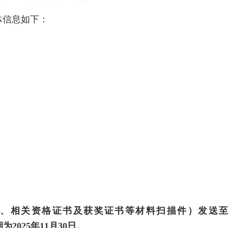
体信息如下：
、相关资格证书及获奖证书等材料扫描件）发送至
期为
2025
年
11
月
30
日。