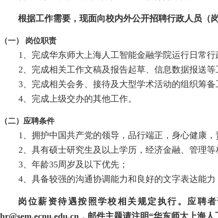
根据工作需要，现面向校内外公开招聘行政人员（
（一） 岗位职责
1
、完成华东师大上海人工智能金融学院运行日常行
2
、完成相关工作文稿及报告起草、信息数据报送等
3
、完成相关会务、接待及大型学术活动的组织筹备
4
、完成上级交办的其他工作。
（二）应聘条件
1
、拥护中国共产党的领导，品行端正，身心健康，
2
、具有硕士研究生及以上学历，经济金融、管理等
3
、年龄
35
周岁及以下优先；
4
、具备较强的沟通协调能力和良好的文字表达能力
岗位薪资待遇按照学校相关规定执行。应聘者
hr@sem.ecnu.edu.cn
，邮件主题请注明“华东师大上海人