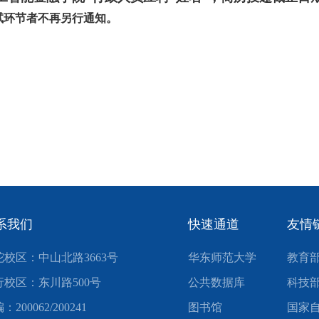
试环节者不再另行通知。
系我们
快速通道
友情
陀校区：中山北路3663号
华东师范大学
教育
行校区：东川路500号
公共数据库
科技
：200062/200241
图书馆
国家