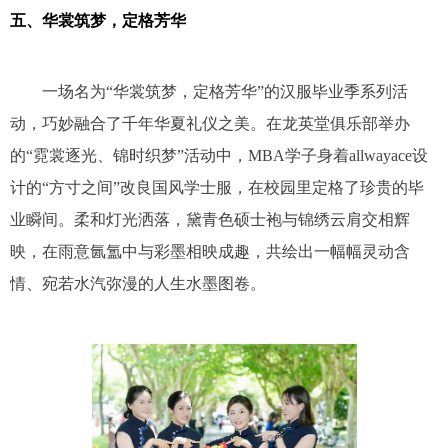
五
、华裳筑梦，定格芳华
一场名为“华裳筑梦，定格芳华”的汉服毕业季系列活
动，巧妙融合了千年华夏礼仪之美。在龙英堂俱乐部举办
的“霓裳逐光、锦时织梦”活动中，
MBA
学子身着
allwayace
设
计的“方寸之间”改良国风学士服，在校园里定格了珍贵的毕
业瞬间。柔和灯光洒落，黛青色硕士袍与锦绣云肩交相辉
映，在雨意氤氲中与彩墨相映成趣，共绘出一幅幅灵动含
情、宛若水汽弥漫的人生水墨图卷。