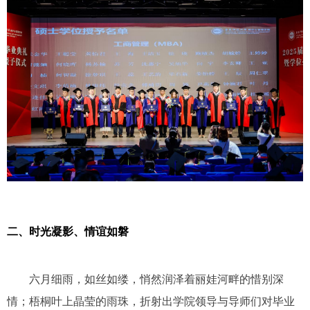
二、时光凝影、情谊如磐
六月细雨，如丝如缕，悄然润泽着丽娃河畔的惜别深
情；梧桐叶上晶莹的雨珠，折射出学院领导与导师们对毕业