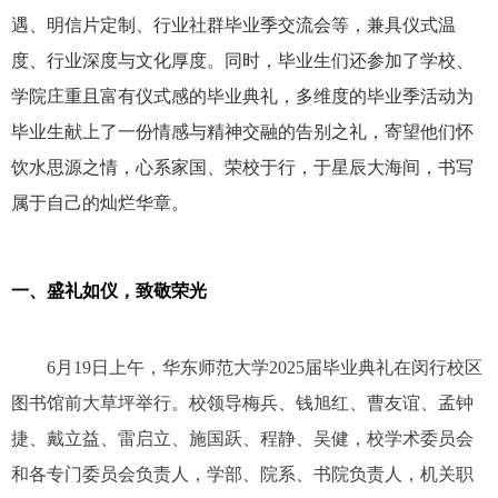
遇、明信片定制、行业社群毕业季交流会等，兼具仪式温
度、行业深度与文化厚度。同时，毕业生们还参加了学校、
学院庄重且富有仪式感的毕业典礼，多维度的毕业季活动为
毕业生献上了一份情感与精神交融的告别之礼，寄望他们怀
饮水思源之情，心系家国、荣校于行，于星辰大海间，书写
属于自己的灿烂华章。
一、盛礼如仪，致敬荣光
6
月
19
日上午，华东师范大学
2025
届毕业典礼在闵行校区
图书馆前大草坪举行。校领导梅兵、钱旭红、曹友谊、孟钟
捷、戴立益、雷启立、施国跃、程静、吴健，校学术委员会
和各专门委员会负责人，学部、院系、书院负责人，机关职