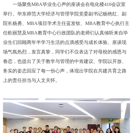
一场聚焦
MBA
毕业生心声的座谈会在电化楼
410
会议室
举行。华东师范大学经济与管理学院党委副书记杨艳红、副
院长杨勇、
MBA
项目学术主任蓝发钦、
MBA
教育中心执行主
任欧丽慧及
MBA
教育中心行政团队的老师们认真倾听来自毕
业生们回顾两年半学习生活的点滴感受与成长体验。座谈现
场气氛热烈，发言真挚，同学们不仅表达了对母校的感恩与
眷恋，也提出了关于教学与管理的中肯建议。学院以开放、
务实的姿态回应了每一份心声，体现出学院在共建共育之路
上的责任担当与人文关怀。