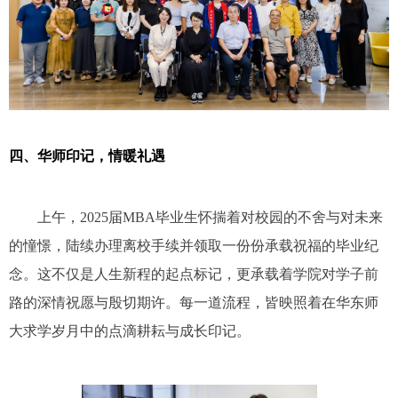
四
、华师
印记，情暖礼遇
上午，
2025
届
MBA
毕业生怀揣着对校园的不舍与对未来
的憧憬，陆续办理离校手续并领取一份份承载祝福的毕业纪
念。这不仅是人生新程的起点标记，更承载着学院对学子前
路的深情祝愿与殷切期许。每一道流程，皆映照着在华东师
大求学岁月中的点滴耕耘与成长印记。